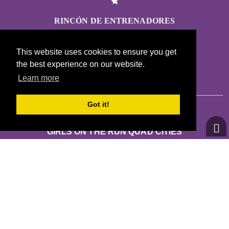
RINCÓN DE ENTRENADORES
This website uses cookies to ensure you get
PÁGINA WEB DE LA SEDE CENTRAL
the best experience on our website.
Learn more
Got it!
GIRLS ON THE RUN QUAD CITIES
39 CAMAIEUX DR.
GENESEO IL 61254
CONTÁCTANOS
ELIZABETH.ANDERSON@GIRLSONTHERUN.ORG