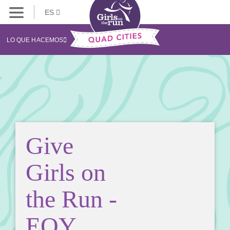
ES
LO QUE HACEMOS
Give
Girls on
the Run -
EOY