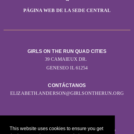
PÁGINA WEB DE LA SEDE CENTRAL
GIRLS ON THE RUN QUAD CITIES
39 CAMAIEUX DR.
GENESEO IL 61254
CONTÁCTANOS
ELIZABETH.ANDERSON@GIRLSONTHERUN.ORG
© 2026
This website uses cookies to ensure you get
Girls on the Run - Todos los derechos reservados